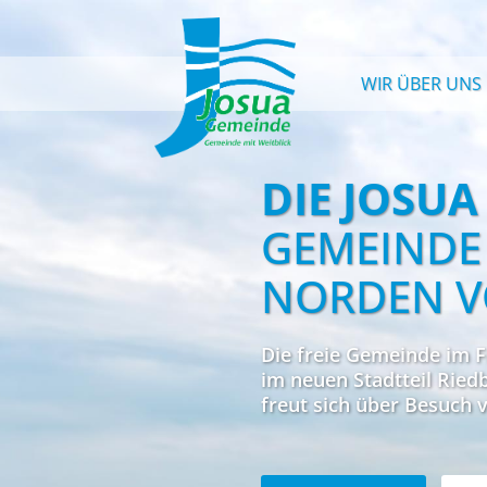
WIR ÜBER UNS
DIE JOSU
GEMEINDE 
NORDEN V
Die freie Gemeinde im F
im neuen Stadtteil Rie
freut sich über Besuch v