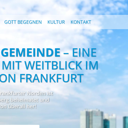
GOTT BEGEGNEN
KULTUR
KONTAKT
A GEMEINDE
– EINE
MIT WEITBLICK IM
ON FRANKFURT
rankfurter Norden ist
dberg beheimatet und
on überall her!